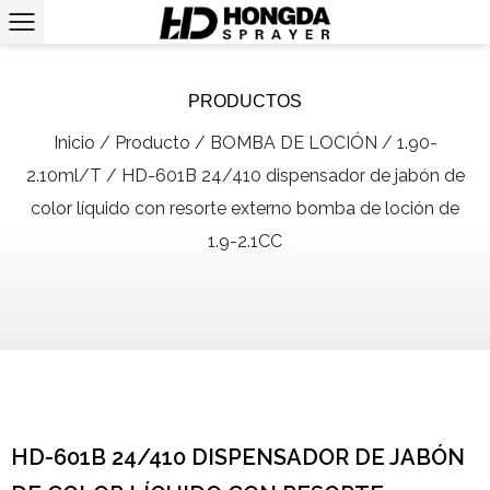
PRODUCTOS
Inicio
/
Producto
/
BOMBA DE LOCIÓN
/
1.90-
2.10ml/T
/
HD-601B 24/410 dispensador de jabón de
color líquido con resorte externo bomba de loción de
1.9-2.1CC
HD-601B 24/410 DISPENSADOR DE JABÓN