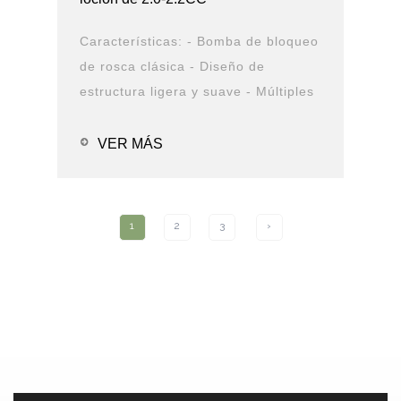
Características: - Bomba de bloqueo
de rosca clásica - Diseño de
estructura ligera y suave - Múltiples
opciones de cierre y boquilla -
Opciones de solución de PCR -
VER MÁS
Prueba de fugas Aplicaciones: -
Alc...
1
2
3
›