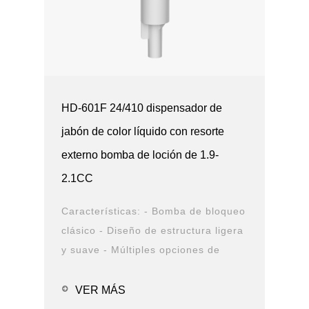
HD-601F 24/410 dispensador de
jabón de color líquido con resorte
externo bomba de loción de 1.9-
2.1CC
Características: - Bomba de bloqueo
clásico - Diseño de estructura ligera
y suave - Múltiples opciones de
cierre y boquilla - Opciones de
solución de PCR - Prueba de fugas
VER MÁS
Aplicaciones: - Alcohol en g...