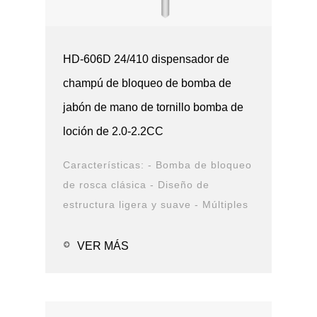
HD-606D 24/410 dispensador de
champú de bloqueo de bomba de
jabón de mano de tornillo bomba de
loción de 2.0-2.2CC
Características: - Bomba de bloqueo
de rosca clásica - Diseño de
estructura ligera y suave - Múltiples
opciones de cierre y boquilla -
Opciones de solución de PCR -
VER MÁS
Prueba de fugas Aplicaciones: -
Alc...