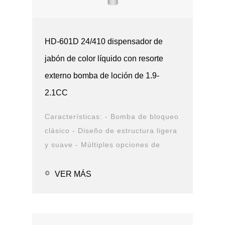
HD-601D 24/410 dispensador de
jabón de color líquido con resorte
externo bomba de loción de 1.9-
2.1CC
Características: - Bomba de bloqueo
clásico - Diseño de estructura ligera
y suave - Múltiples opciones de
cierre y boquilla - Opciones de
solución de PCR - Prueba de fugas
VER MÁS
Aplicaciones: - Alcohol en g...