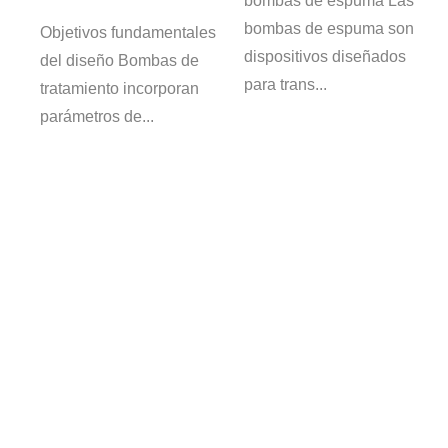
bombas de espuma Las
a
bombas de espuma son
Objetivos fundamentales
dispositivos diseñados
del diseño Bombas de
para trans...
tratamiento incorporan
parámetros de...